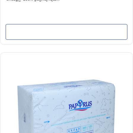
Պարամետրերը՝ 3 շերտ / 120 հատ
Քանակը փաթեթում՝ 20 հատ
Մանրամասն