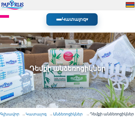
Կատալոգ
▾
Դեմքի անձեռոցիկներ
Գլխավոր
Կատալոգ
Անձեռոցիկներ
Դեմքի անձեռոցիկներ