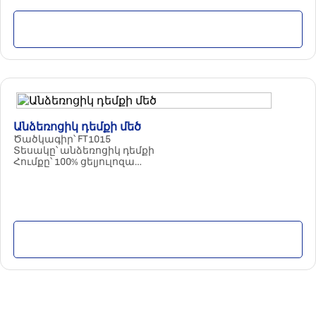
Մանրամասն
Անձեռոցիկ դեմքի մեծ
Ծածկագիր՝ FT1015
Տեսակը՝ անձեռոցիկ դեմքի
Հումքը՝ 100% ցելյուլոզա
Պարամետրերը՝ 2 շերտ / 260 հատ / մեծ
Քանակը փաթեթում՝ 20 հատ
Մանրամասն