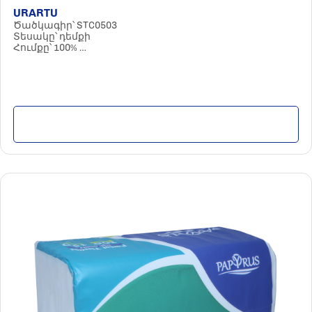
URARTU
Ծածկագիր՝ STC0503
Տեսակը՝ դեմքի
Հումքը՝ 100%
Պարամետրերը՝ եռաշերտ
Թերթերի քանակը՝ 300 հատ
Քանակը տուփում՝ 100 հատ
Մանրամասն