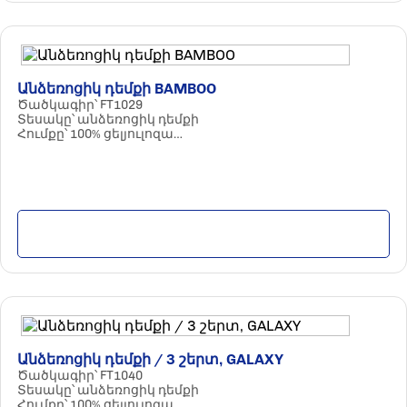
Անձեռոցիկ դեմքի BAMBOO
Ծածկագիր՝ FT1029
Տեսակը՝ անձեռոցիկ դեմքի
Հումքը՝ 100% ցելյուլոզա
Պարամետրերը՝ 2 շերտ / 150 հատ
Քանակ փաթեթում՝ 20 հատ
Մանրամասն
Անձեռոցիկ դեմքի / 3 շերտ, GALAXY
Ծածկագիր՝ FT1040
Տեսակը՝ անձեռոցիկ դեմքի
Հումքը՝ 100% ցելյուլոզա