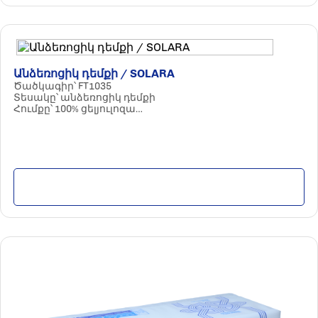
Անձեռոցիկ դեմքի / SOLARA
Ծածկագիր՝ FT1035
Տեսակը՝ անձեռոցիկ դեմքի
Հումքը՝ 100% ցելյուլոզա
Պարամետրերը՝ 2 շերտ / 200 հատ
Քանակը փաթեթում՝ 20 հատ
Մանրամասն