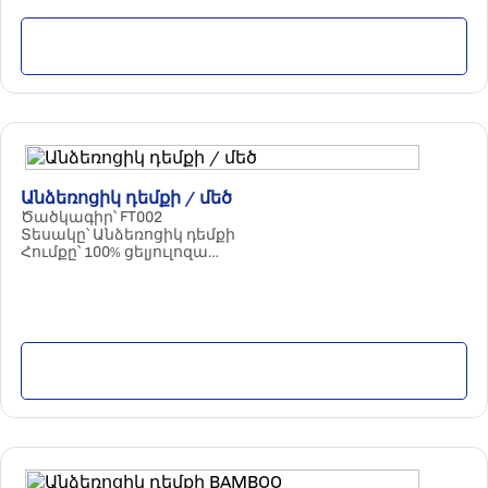
Մանրամասն
Անձեռոցիկ դեմքի / մեծ
Ծածկագիր՝ FT002
Տեսակը՝ Անձեռոցիկ դեմքի
Հումքը՝ 100% ցելյուլոզա
Պարամետրերը՝ 3 շերտ
/ 130 հատ, մեծ
Քանակը փաթեթում՝ 20 հատ
Մանրամասն