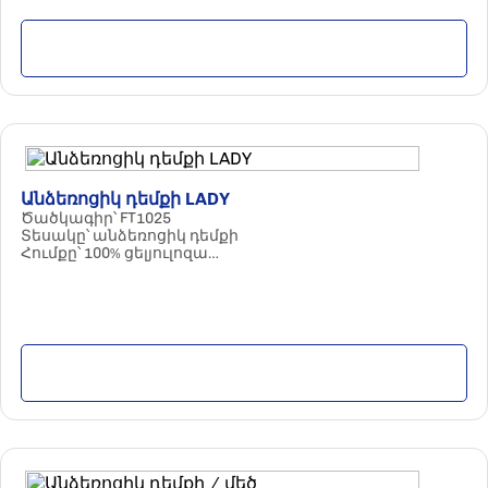
Մանրամասն
Անձեռոցիկ դեմքի LADY
Ծածկագիր՝ FT1025
Տեսակը՝ անձեռոցիկ դեմքի
Հումքը՝ 100% ցելյուլոզա
Պարամետրերը՝ 3 շերտ / 150 հատ
Քանակը փաթեթում՝ 20 հատ
Մանրամասն