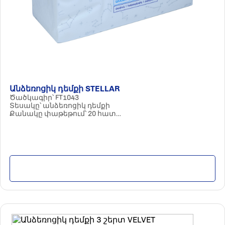
Անձեռոցիկ դեմքի STELLAR
Ծածկագիր՝ FT1043
Տեսակը՝ անձեռոցիկ դեմքի
Քանակը փաթեթում՝ 20 հատ
Հումքը՝ 100% ցելյուլոզա
Պարամետրերը՝ 3 շերտ / 120 հատ
Մանրամասն