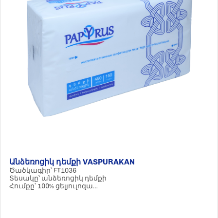
Անձեռոցիկ դեմքի VASPURAKAN
Ծածկագիր՝ FT1036
Տեսակը՝ անձեռոցիկ դեմքի
Հումքը՝ 100% ցելյուլոզա
Պարամետրերը՝ 3 շերտ / 150 հատ
Քանակը փաթեթում՝ 20 հատ