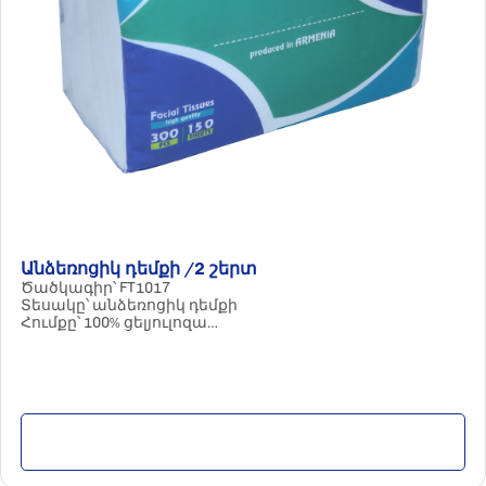
Անձեռոցիկ դեմքի /2 շերտ
Ծածկագիր՝ FT1017
Տեսակը՝ անձեռոցիկ դեմքի
Հումքը՝ 100% ցելյուլոզա
Պարամետրերը՝ 2 շերտ, 150
hատ
Քանակը փաթեթում՝ 20 հատ
Մանրամասն