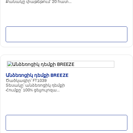
Քանակը փաթեթում՝ 20 հատ
Հումքը՝ 100% ցելյուլոզա
Պարամետրերը՝ 3 շերտ / 110 հատ
Մանրամասն
Անձեռոցիկ դեմքի BREEZE
Ծածկագիր՝ FT1039
Տեսակը՝ անձեռոցիկ դեմքի
Հումքը՝ 100% ցելյուլոզա
Պարամետրերը՝ 3 շերտ / 150 հատ
Քանակը փաթեթում՝ 20 հատ
Մանրամասն