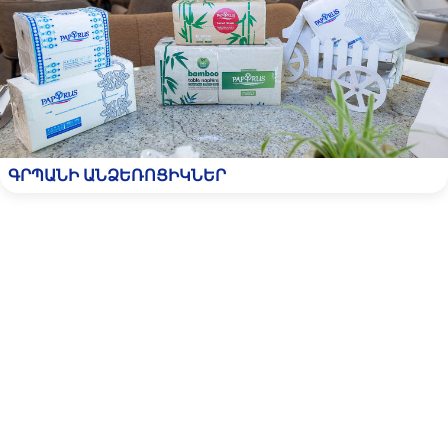
ԳՐՊԱՆԻ ԱՆՁԵՌՈՑԻԿՆԵՐ