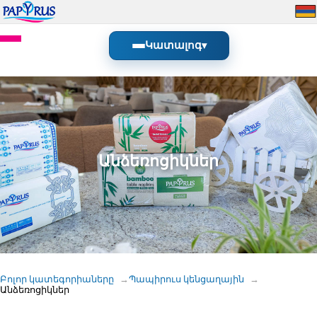
Կատալոգ
▾
Անձեռոցիկներ
Բոլոր կատեգորիաները
Պապիրուս կենցաղային
Անձեռոցիկներ