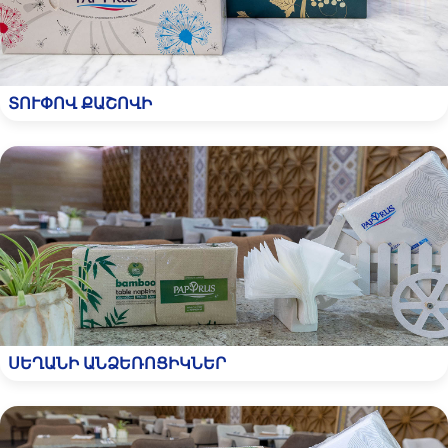
ՏՈՒՓՈՎ ՔԱՇՈՎԻ
ՍԵՂԱՆԻ ԱՆՁԵՌՈՑԻԿՆԵՐ