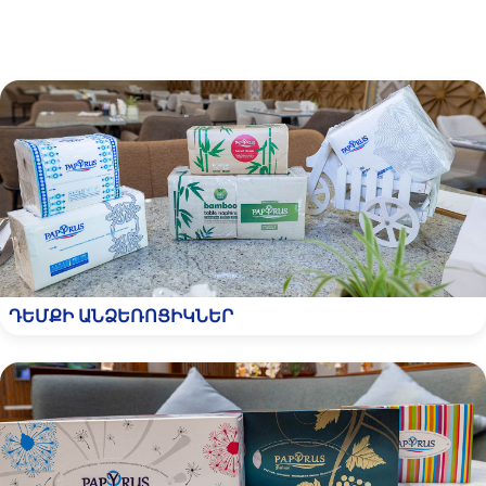
ԴԵՄՔԻ ԱՆՁԵՌՈՑԻԿՆԵՐ