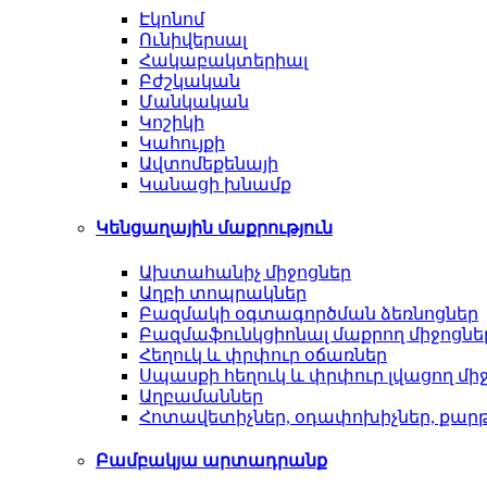
Էկոնոմ
Ունիվերսալ
Հակաբակտերիալ
Բժշկական
Մանկական
Կոշիկի
Կահույքի
Ավտոմեքենայի
Կանացի խնամք
Կենցաղային մաքրություն
Ախտահանիչ միջոցներ
Աղբի տոպրակներ
Բազմակի օգտագործման ձեռնոցներ
Բազմաֆունկցիոնալ մաքրող միջոցնե
Հեղուկ և փրփուր օճառներ
Սպասքի հեղուկ և փրփուր լվացող մի
Աղբամաններ
Հոտավետիչներ, օդափոխիչներ, քար
Բամբակյա արտադրանք