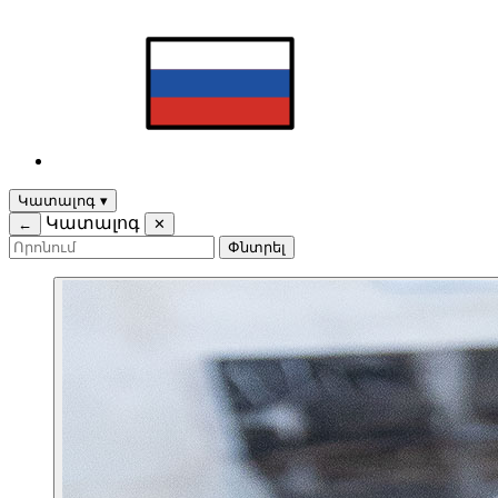
Կատալոգ
▾
Կատալոգ
←
✕
Փնտրել