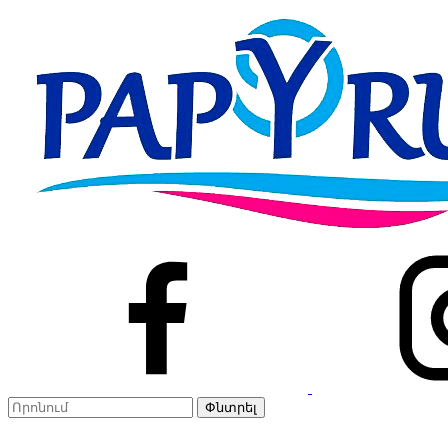
Փնտրել