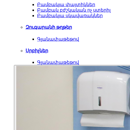
Բամբակյա փայտիկներ
Բամբակ բժշկական ոչ ստերիլ
Բամբակյա սկավառակներ
Զուգարանի թղթեր
Գլանափաթեթով
Սրբիչներ
Գլանափաթեթով