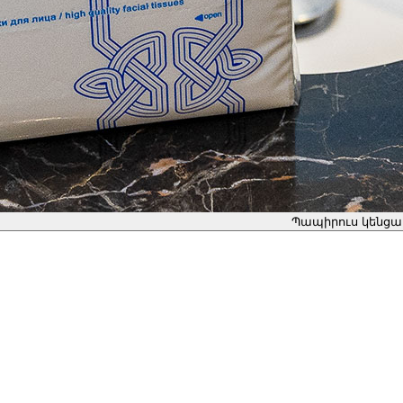
Պապիրուս կենցա