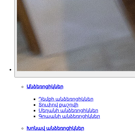
Անձեռոցիկներ
Դեմքի անձեռոցիկներ
Տուփով քաշովի
Սեղանի անձեռոցիկներ
Գրպանի անձեռոցիկներ
Խոնավ անձեռոցիկներ