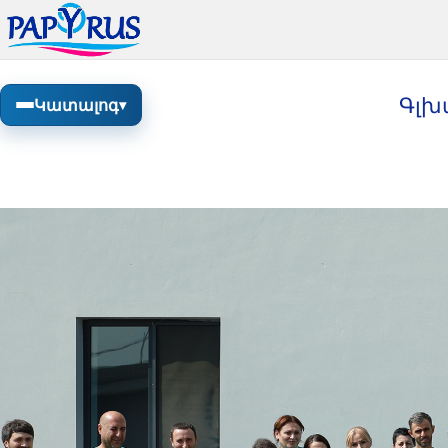
Գլխ
Կատալոգ
▾