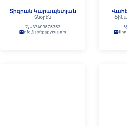
Տիգրան Կարապետյան
Վահե
Տնօրեն
Ֆինա
+37493575353
nfo@softpapyrus.am
fin