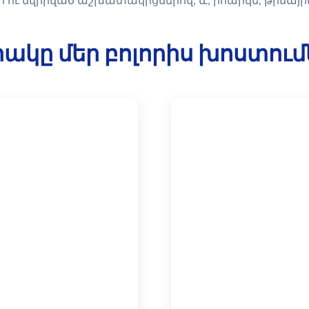
ւ նվիրված աշխատակիցներով, և, իհարկե, թիմայ
ակը մեր բոլորիս խոստում