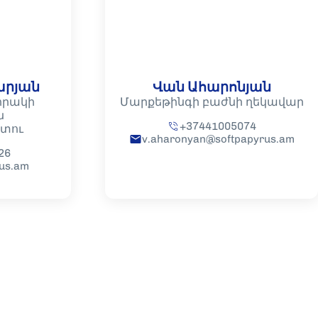
րյան
Վան Ահարոնյան
որակի
Մարքեթինգի բաժնի ղեկավար
ն
+37441005074
տու
v.aharonyan@softpapyrus.am
26
rus.am