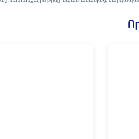
աշխատանքային թիմը՝ նպատակասլաց, կարգապահ ո
Որ