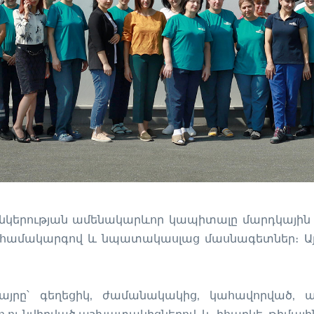
նկերության ամենակարևոր կապիտալը մարդկային ռե
ն համակարգով և նպատակասլաց մասնագետներ։ Այդ
յրը՝ գեղեցիկ, ժամանակակից, կահավորված, 