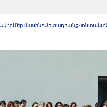
ավոր
Մեր մասին
Արտադրանք
Կոնտակտ
▼