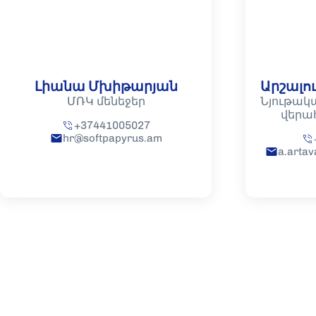
Լիանա Մխիթարյան
Արշալո
ՄՌԿ մենեջեր
Նյութակ
վերա
+37441005027
hr@softpapyrus.am
a.arta