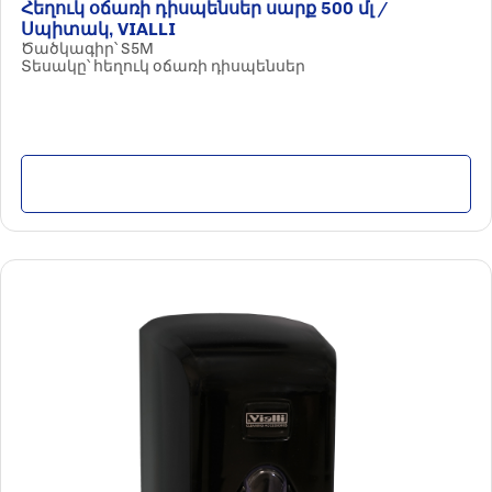
Հեղուկ օճառի դիսպենսեր սարք 500 մլ /
Սպիտակ, VIALLI
Ծածկագիր՝ S5M
Տեսակը՝ հեղուկ օճառի դիսպենսեր
Մանրամասն