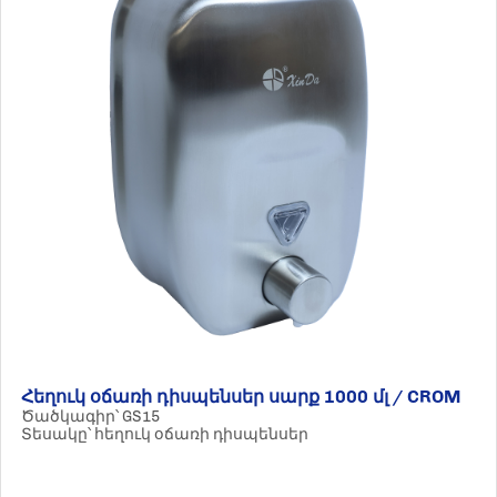
Հեղուկ օճառի դիսպենսեր սարք 1000 մլ / CROM
Ծածկագիր՝ GS15
Տեսակը՝ հեղուկ օճառի դիսպենսեր