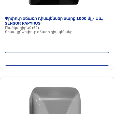
Փրփուր օճառի դիսպենսեր սարք 1000 մլ / Սև,
SENSOR PAPYRUS
Ծածկագիր՝401621
Տեսակը՝ Փրփուր օճառի դիսպենսեր
Մանրամասն