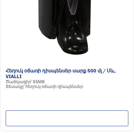
Հեղուկ օճառի դիսպենսեր սարք 500 մլ / Սև,
VIALLI
Ծածկագիր՝ S5MB
Տեսակը՝ հեղուկ օճառի դիսպենսեր
Մանրամասն