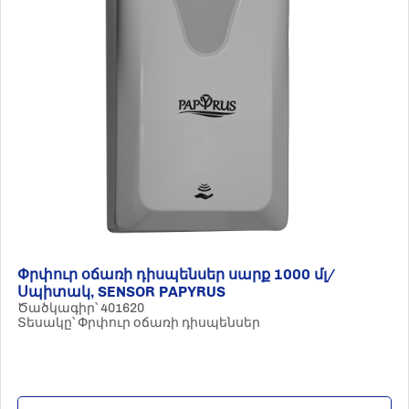
Փրփուր օճառի դիսպենսեր սարք 1000 մլ/
Սպիտակ, SENSOR PAPYRUS
Ծածկագիր՝ 401620
Տեսակը՝ Փրփուր օճառի դիսպենսեր