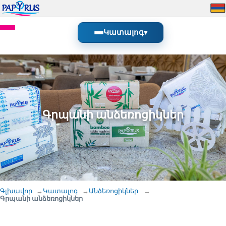
Կատալոգ
▾
Գրպանի անձեռոցիկներ
Գլխավոր
Կատալոգ
Անձեռոցիկներ
Գրպանի անձեռոցիկներ