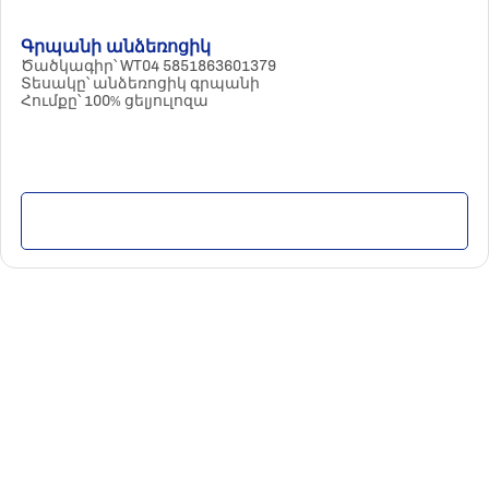
Գրպանի անձեռոցիկ
Ծածկագիր՝ WT04 5851863601379
Տեսակը՝ անձեռոցիկ գրպանի
Հումքը՝ 100% ցելյուլոզա
Մանրամասն