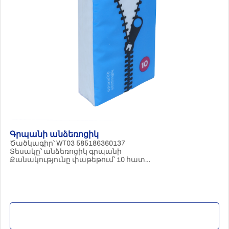
Գրպանի անձեռոցիկ
Ծածկագիր՝ WT03 585186360137
Տեսակը՝ անձեռոցիկ գրպանի
Քանակությունը փաթեթում՝ 10 հատ
Հումքը՝ 100% ցելյուլոզա
Մանրամասն