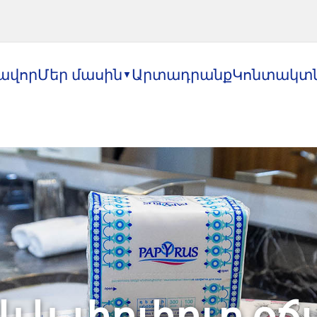
ավոր
Մեր մասին
Արտադրանք
Կոնտակտ
▼