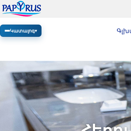
Գլխ
Կատալոգ
▾