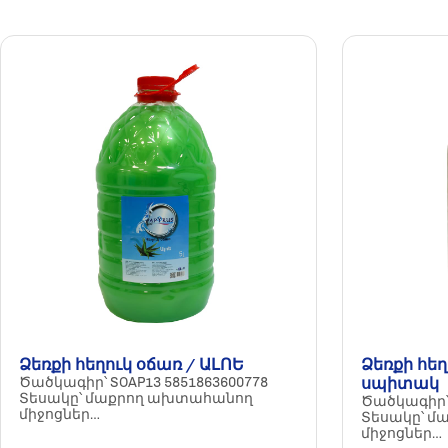
Ձեռքի հեղուկ օճառ / ԱԼՈԵ
Ձեռքի հեղ
Ծածկագիր՝ SOAP13 5851863600778
սպիտակ
Տեսակը՝ մաքրող ախտահանող
Ծածկագիր՝ 
միջոցներ
Տեսակը՝ 
Ծավալը՝ 5լ
միջոցներ
Պահպանման ժամկետը՝