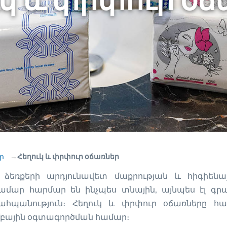
կ և փրփուր օ
եր
Հեղուկ և փրփուր օճառներ
ձեռքերի արդյունավետ մաքրության և հիգիենա
ամար հարմար են ինչպես տնային, այնպես էլ գ
ահպանություն։ Հեղուկ և փրփուր օճառները հա
բային օգտագործման համար։